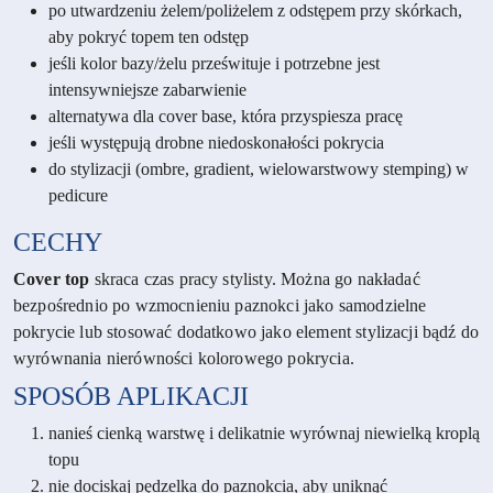
po utwardzeniu żelem/poliżelem z odstępem przy skórkach,
aby pokryć topem ten odstęp
jeśli kolor bazy/żelu prześwituje i potrzebne jest
intensywniejsze zabarwienie
alternatywa dla cover base, która przyspiesza pracę
jeśli występują drobne niedoskonałości pokrycia
do stylizacji (ombre, gradient, wielowarstwowy stemping) w
pedicure
CECHY
Cover top
skraca czas pracy stylisty. Można go nakładać
bezpośrednio po wzmocnieniu paznokci jako samodzielne
pokrycie lub stosować dodatkowo jako element stylizacji bądź do
wyrównania nierówności kolorowego pokrycia.
SPOSÓB APLIKACJI
nanieś cienką warstwę i delikatnie wyrównaj niewielką kroplą
topu
nie dociskaj pędzelka do paznokcia, aby uniknąć