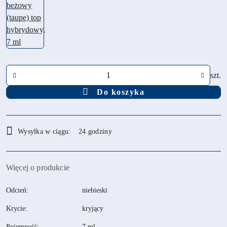
Ilość
szt.
Do koszyka
Dostępność
Wysyłka w ciągu:
24 godziny
i
dostawa
Więcej o produkcie
Odcień:
niebieski
Krycie:
kryjący
Pojemność:
7 ml