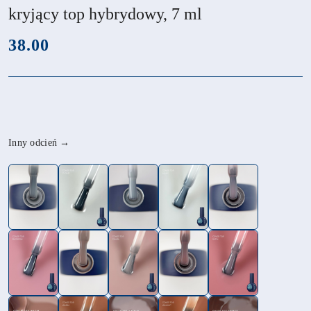
kryjący top hybrydowy, 7 ml
cena:
38.00
Wariant
Inny odcień →