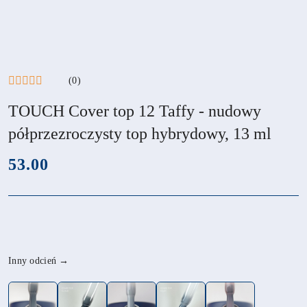
(0)
TOUCH Cover top 12 Taffy - nudowy
półprzezroczysty top hybrydowy, 13 ml
cena:
53.00
Wariant
Inny odcień →