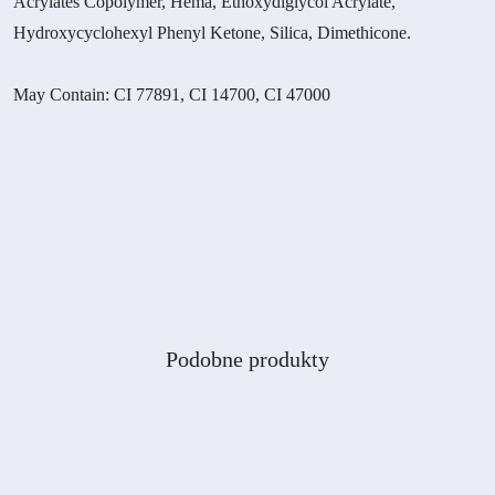
Acrylates Copolymer, Hema, Ethoxydiglycol Acrylate,
Hydroxycyclohexyl Phenyl Ketone, Silica, Dimethicone.
May Contain: CI 77891, CI 14700, CI 47000
Produkty
Podobne produkty
Pomiń karuzelę produktów
o
statusie: