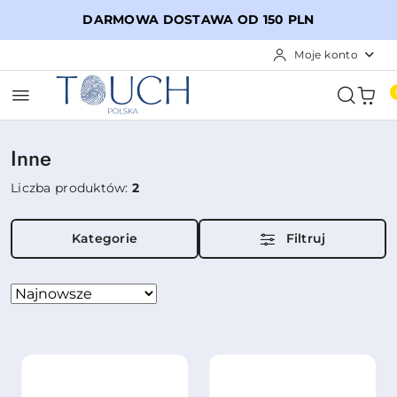
Przejdź do treści głównej
Przejdź do wyszukiwarki
Przejdź do moje konto
Przejdź do menu głównego
Przejdź do stopki
DARMOWA DOSTAWA OD 150 PLN
Moje konto
Inne
Liczba produktów:
2
Kategorie
Filtruj
Zastosowano
Sortuj
według
sortowanie:
Najnowsze.