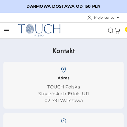
Przejdź do treści głównej
Przejdź do wyszukiwarki
Przejdź do moje konto
Przejdź do menu głównego
Przejdź do stopki
DARMOWA DOSTAWA OD 150 PLN
Moje konto
Kontakt
Adres
TOUCH Polska
Stryjeńskich 19 lok. U11

02-791 Warszawa