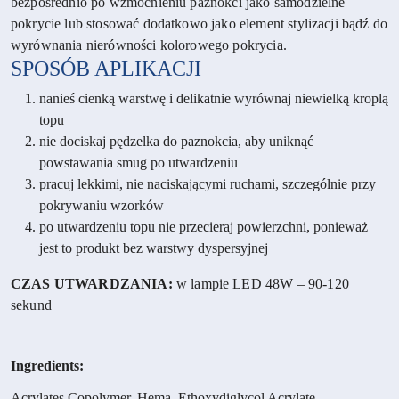
bezpośrednio po wzmocnieniu paznokci jako samodzielne
pokrycie lub stosować dodatkowo jako element stylizacji bądź do
wyrównania nierówności kolorowego pokrycia.
SPOSÓB APLIKACJI
nanieś cienką warstwę i delikatnie wyrównaj niewielką kroplą
topu
nie dociskaj pędzelka do paznokcia, aby uniknąć
powstawania smug po utwardzeniu
pracuj lekkimi, nie naciskającymi ruchami, szczególnie przy
pokrywaniu wzorków
po utwardzeniu topu nie przecieraj powierzchni, ponieważ
jest to produkt bez warstwy dyspersyjnej
CZAS UTWARDZANIA:
w lampie LED 48W – 90-120
sekund
Ingredients:
Acrylates Copolymer, Hema, Ethoxydiglycol Acrylate,