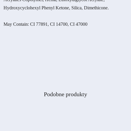
Hydroxycyclohexyl Phenyl Ketone, Silica, Dimethicone.
May Contain: CI 77891, CI 14700, CI 47000
Produkty
Podobne produkty
Pomiń karuzelę produktów
o
statusie: