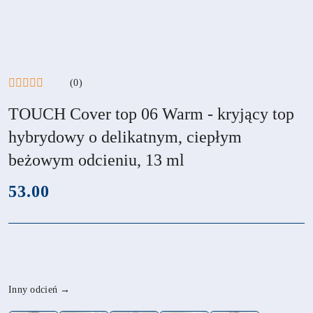
(0)
TOUCH Cover top 06 Warm - kryjący top
hybrydowy o delikatnym, ciepłym
beżowym odcieniu, 13 ml
cena:
53.00
Wariant
Inny odcień →