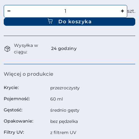
Ilość
szt.
Do koszyka
Dostępność
Wysyłka w
i
24 godziny
ciągu:
dostawa
Więcej o produkcie
Krycie:
przezroczysty
Pojemność:
60 ml
Gęstość:
średnio gęsty
Opakowanie:
bez pędzelka
Filtry UV:
z filtrem UV