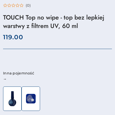
(0)
TOUCH Top no wipe - top bez lepkiej
warstwy z filtrem UV, 60 ml
cena:
119.00
Wariant
Inna pojemność
→