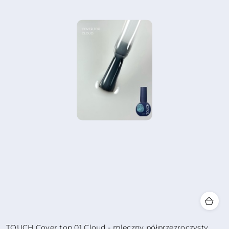
TOUCH Cover top 01 Cloud - mleczny półprzezroczysty