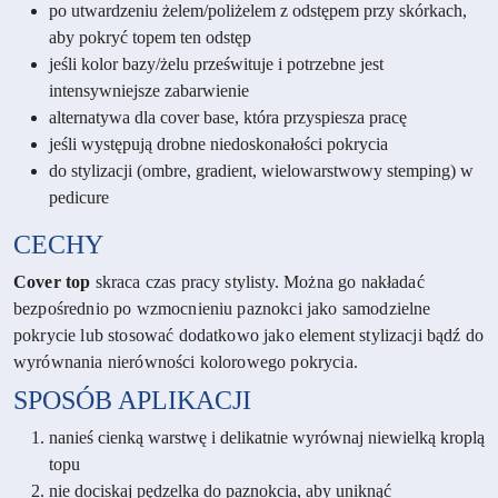
po utwardzeniu żelem/poliżelem z odstępem przy skórkach,
aby pokryć topem ten odstęp
jeśli kolor bazy/żelu prześwituje i potrzebne jest
intensywniejsze zabarwienie
alternatywa dla cover base, która przyspiesza pracę
jeśli występują drobne niedoskonałości pokrycia
do stylizacji (ombre, gradient, wielowarstwowy stemping) w
pedicure
CECHY
Cover top
skraca czas pracy stylisty. Można go nakładać
bezpośrednio po wzmocnieniu paznokci jako samodzielne
pokrycie lub stosować dodatkowo jako element stylizacji bądź do
wyrównania nierówności kolorowego pokrycia.
SPOSÓB APLIKACJI
nanieś cienką warstwę i delikatnie wyrównaj niewielką kroplą
topu
nie dociskaj pędzelka do paznokcia, aby uniknąć