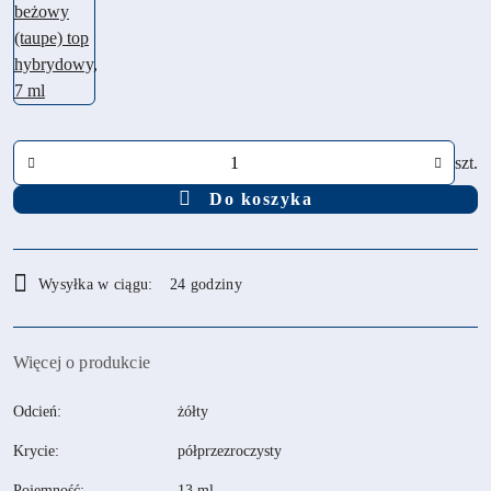
Ilość
szt.
Do koszyka
Dostępność
Wysyłka w ciągu:
24 godziny
i
dostawa
Więcej o produkcie
Odcień:
żółty
Krycie:
półprzezroczysty
Pojemność:
13 ml