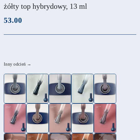
żółty top hybrydowy, 13 ml
cena:
53.00
Wariant
Inny odcień →