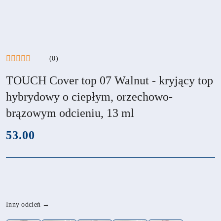
(0)
TOUCH Cover top 07 Walnut - kryjący top
hybrydowy o ciepłym, orzechowo-
brązowym odcieniu, 13 ml
cena:
53.00
Wariant
Inny odcień →