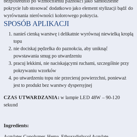
bezpośrednio po wzmocnieniu paznokci jako samodzielne
pokrycie lub stosować dodatkowo jako element stylizacji bądź do
wyrównania nierówności kolorowego pokrycia.
SPOSÓB APLIKACJI
nanieś cienką warstwę i delikatnie wyrównaj niewielką kroplą
topu
nie dociskaj pędzelka do paznokcia, aby uniknąć
powstawania smug po utwardzeniu
pracuj lekkimi, nie naciskającymi ruchami, szczególnie przy
pokrywaniu wzorków
po utwardzeniu topu nie przecieraj powierzchni, ponieważ
jest to produkt bez warstwy dyspersyjnej
CZAS UTWARDZANIA:
w lampie LED 48W – 90-120
sekund
Ingredients:
Acrylates Copolymer, Hema, Ethoxydiglycol Acrylate,