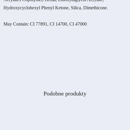
Hydroxycyclohexyl Phenyl Ketone, Silica, Dimethicone.
May Contain: CI 77891, CI 14700, CI 47000
Produkty
Podobne produkty
Pomiń karuzelę produktów
o
statusie: