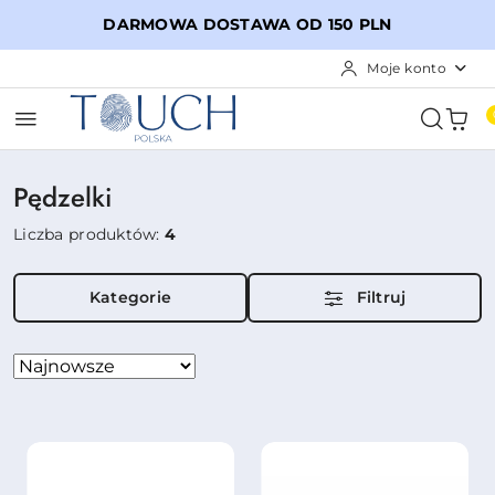
Przejdź do treści głównej
Przejdź do wyszukiwarki
Przejdź do moje konto
Przejdź do menu głównego
Przejdź do stopki
DARMOWA DOSTAWA OD 150 PLN
Moje konto
Pędzelki
Liczba produktów:
4
Kategorie
Filtruj
Zastosowano
Sortuj
według
sortowanie:
Najnowsze.