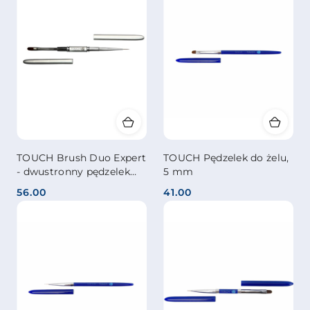
TOUCH Brush Duo Expert
TOUCH Pędzelek do żelu,
- dwustronny pędzelek
5 mm
(do żelu 11 mm + liner 11
56.00
41.00
mm)
Cena:
Cena: