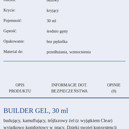
beżowy
Krycie:
kryjący
Pojemność:
30 ml
Gęstość:
średnio gęsty
Opakowanie:
bez pędzelka
Material do:
przedłużania, wzmocnienia
OPIS
INFORMACJE DOT.
OPINIE
PRODUKTU
BEZPIECZEŃSTWA
(0)
BUILDER GEL, 30 ml
budujący, kamuflujący, trójfazowy żel (z wyjątkiem Clear)
wyjątkowo komfortowy w pracy. Dzięki swojej konsystencji