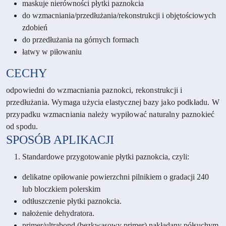
maskuje nierówności płytki paznokcia
do wzmacniania/przedłużania/rekonstrukcji i objętościowych
zdobień
do przedłużania na górnych formach
łatwy w piłowaniu
CECHY
odpowiedni do wzmacniania paznokci, rekonstrukcji i
przedłużania. Wymaga użycia elastycznej bazy jako podkładu. W
przypadku wzmacniania należy wypiłować naturalny paznokieć
od spodu.
SPOSÓB APLIKACJI
Standardowe przygotowanie płytki paznokcia, czyli:
delikatne opiłowanie powierzchni pilnikiem o gradacji 240
lub bloczkiem polerskim
odtłuszczenie płytki paznokcia.
nałożenie dehydratora.
primer/ultrabond (bezkwasowy primer) nakładany półsuchym