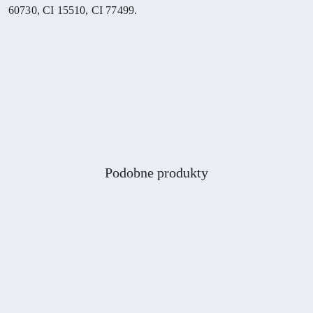
60730, CI 15510, CI 77499.
Produkty
Podobne produkty
Pomiń karuzelę produktów
o
statusie: