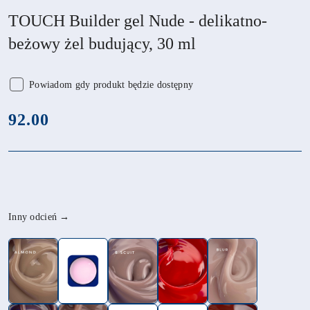
TOUCH Builder gel Nude - delikatno-
beżowy żel budujący, 30 ml
Powiadom gdy produkt będzie dostępny
cena:
92.00
Wariant
Inny odcień →