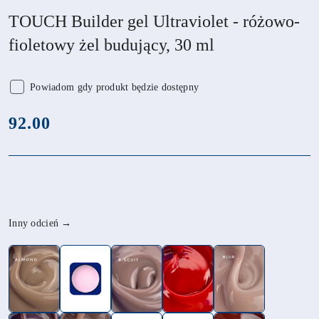
TOUCH Builder gel Ultraviolet - różowo-
fioletowy żel budujący, 30 ml
Powiadom gdy produkt będzie dostępny
cena:
92.00
Wariant
Inny odcień →