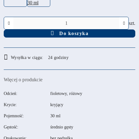
Ilość
szt.
Do koszyka
Dostępność
Wysyłka w ciągu:
24 godziny
i
dostawa
Więcej o produkcie
Odcień:
fioletowy, różowy
Krycie:
kryjący
Pojemność:
30 ml
Gęstość:
średnio gęsty
Opakowanie:
bez pędzelka