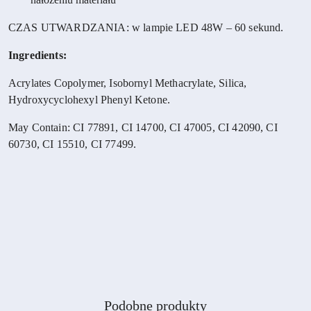
CZAS UTWARDZANIA: w lampie LED 48W – 60 sekund.
Ingredients:
Acrylates Copolymer, Isobornyl Methacrylate, Silica,
Hydroxycyclohexyl Phenyl Ketone.
May Contain: CI 77891, CI 14700, CI 47005, CI 42090, CI
60730, CI 15510, CI 77499.
Produkty
Podobne produkty