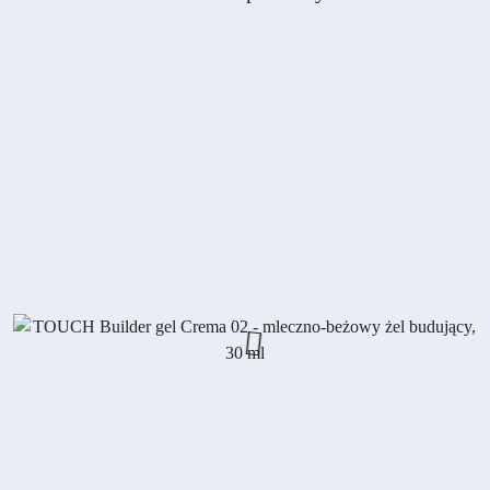
Pomiń karuzelę produktów
o
statusie: