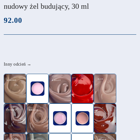
nudowy żel budujący, 30 ml
cena:
92.00
Wariant
Inny odcień →