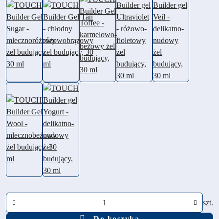
Ilość
szt.
Do koszyka