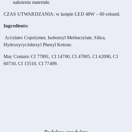
nałożeniu materiału
CZAS UTWARDZANIA: w lampie LED 48W – 60 sekund.
Ingredients:
Acrylates Copolymer, Isobornyl Methacrylate, Silica,
Hydroxycyclohexyl Phenyl Ketone.
May Contain: CI 77891, CI 14700, CI 47005, CI 42090, CI
60730, CI 15510, CI 77499.
Produkty