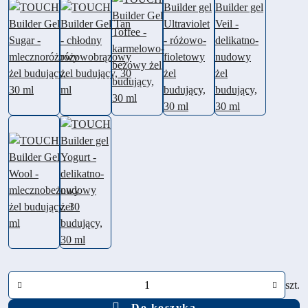
Ilość
szt.
Do koszyka