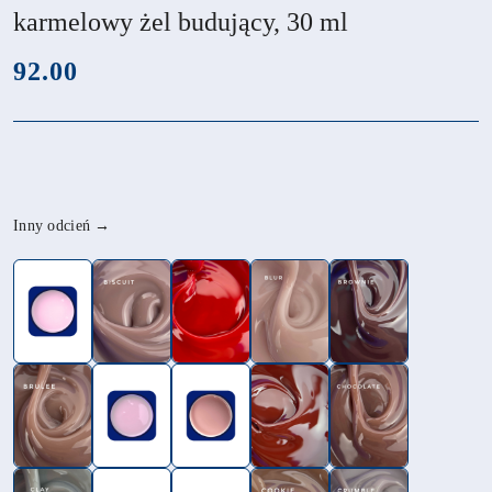
karmelowy żel budujący, 30 ml
cena:
92.00
Wariant
Inny odcień →