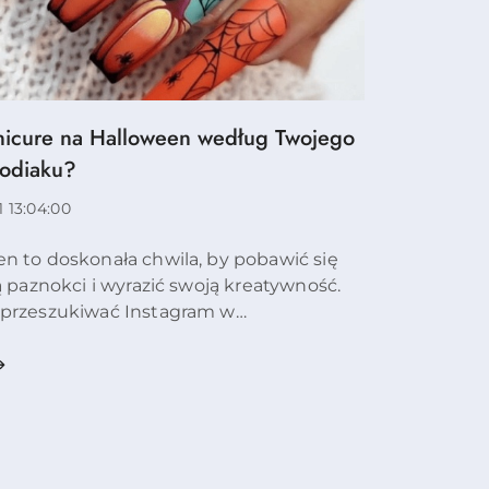
nicure na Halloween według Twojego
:
odiaku?
1 13:04:00
n to doskonała chwila, by pobawić się
ją paznokci i wyrazić swoją kreatywność.
 przeszukiwać Instagram w
zoność, czemu nie sprawdzić, co
ada Ci horoskop? Każdy znak zodiaku
unikalny charakter – Sk...