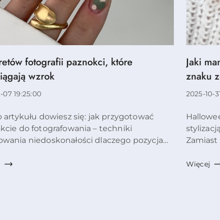
retów fotografii paznokci, które
Jaki ma
Tytuł
łu:
artykułu
iągają wzrok
znaku z
1-07 19:25:00
Data
2025-10-3
ia:
dodania:
Treść
tykułu dowiesz się: jak przygotować
Hallowee
łu:
artykułu:
kcie do fotografowania – techniki
stylizac
wania niedoskonałości dlaczego pozycja
Zamiast
 decyduje o efekcie końcowym jakie
nieskońc
zyty tworzą naturalne kompozycje jak
podpowi
j
Więcej
ć oświetlenie bez dr...
ma swój 