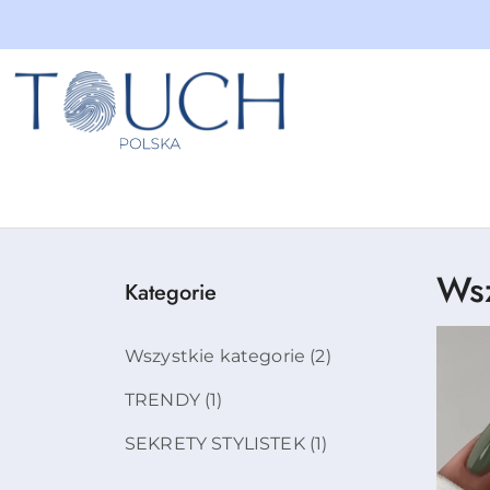
Przejdź do treści głównej
Przejdź do wyszukiwarki
Przejdź do moje konto
Przejdź do menu głównego
Przejdź do stopki
Wsz
Kategorie
Wszystkie kategorie
(2)
TRENDY
(1)
SEKRETY STYLISTEK
(1)