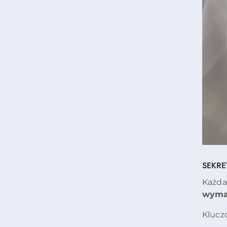
SEKR
Każda
wymag
Klucz