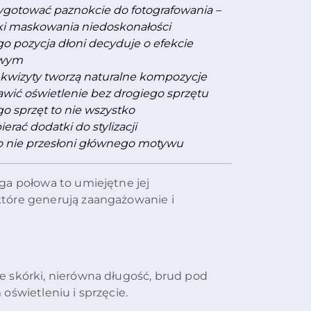
zygotować paznokcie do fotografowania –
ki maskowania niedoskonałości
o pozycja dłoni decyduje o efekcie
owym
rekwizyty tworzą naturalne kompozycje
awić oświetlenie bez drogiego sprzętu
go sprzęt to nie wszystko
ierać dodatki do stylizacji
tło nie przesłoni głównego motywu
ga połowa to umiejętne jej
tóre generują zaangażowanie i
e skórki, nierówna długość, brud pod
oświetleniu i sprzęcie.