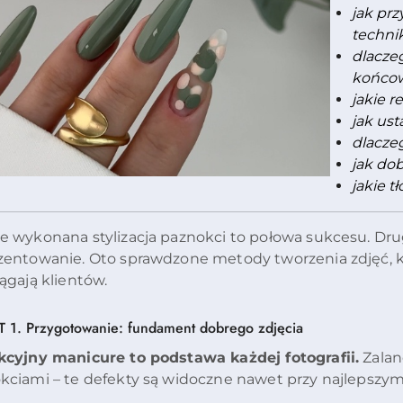
jak pr
techni
dlaczeg
końc
jakie 
jak ust
dlacze
jak dob
jakie 
e wykonana stylizacja paznokci to połowa sukcesu. Dru
zentowanie. Oto sprawdzone metody tworzenia zdjęć, k
ągają klientów.
 1. Przygotowanie: fundament dobrego zdjęcia
kcyjny manicure to podstawa każdej fotografii.
Zalan
kciami – te defekty są widoczne nawet przy najlepszym 