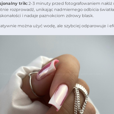
sjonalny trik:
2-3 minuty przed fotografowaniem nałóż mi
atnie rozprowadź, unikając nadmiernego odbicia światł
skonałości i nadaje paznokciom zdrowy blask.
natywnie można użyć wodę, ale szybciej odparowuje i efe