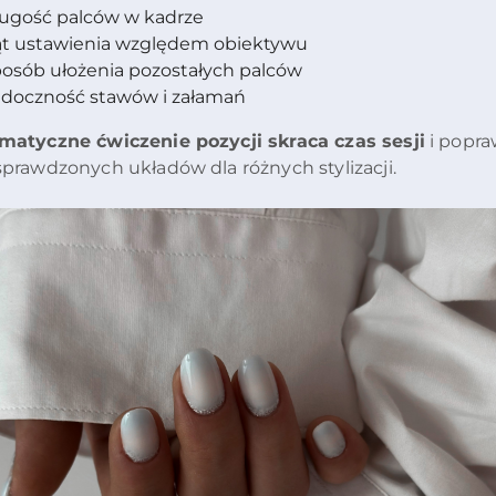
ługość palców w kadrze
ąt ustawienia względem obiektywu
posób ułożenia pozostałych palców
idoczność stawów i załamań
matyczne ćwiczenie pozycji skraca czas sesji
i popra
sprawdzonych układów dla różnych stylizacji.