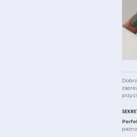
Dobrz
zapre
przyci
SEKRET
Perfe
pazno