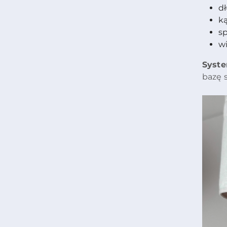
d
k
s
w
Syste
bazę 