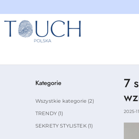
Przejdź do treści głównej
Przejdź do wyszukiwarki
Przejdź do moje konto
Przejdź do menu głównego
Przejdź do stopki
7 
Kategorie
wz
Wszystkie kategorie
(2)
2025-1
TRENDY
(1)
SEKRETY STYLISTEK
(1)