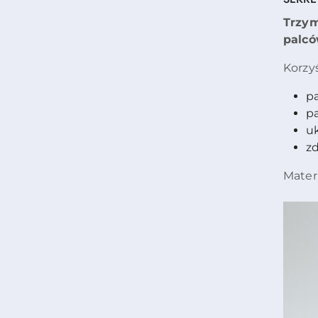
Trzym
palcó
Korzyś
pa
p
uk
zd
Materi