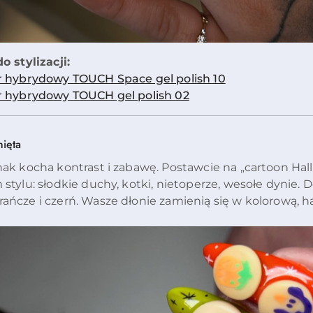
o stylizacji:
r hybrydowy TOUCH Space gel polish 10
r hybrydowy TOUCH gel polish 02
nięta
nak kocha kontrast i zabawę. Postawcie na „cartoon Ha
stylu: słodkie duchy, kotki, nietoperze, wesołe dynie. D
ańcze i czerń. Wasze dłonie zamienią się w kolorową, h