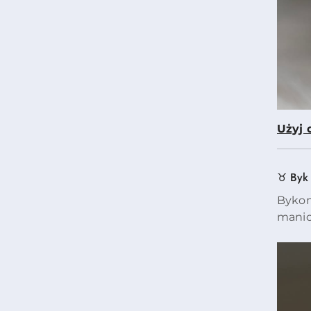
Użyj d
♉ Byk
Bykom
manic