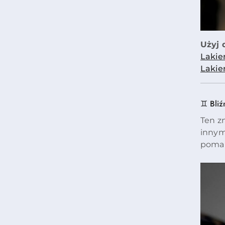
Użyj d
Lakie
Lakie
♊ Bliź
Ten z
innym 
pomar