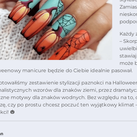
Zamias
niesko
podpow
Każdy 
– Skor
uwielbi
stawiaj
może b
weenowy manicure będzie do Ciebie idealnie pasował.
otowałiśmy zestawienie stylizacji paznokci na Hallowe
alistycznych wzorów dla znaków ziemi, przez dramatycz
zne motywy dla znaków wodnych. Bez względu na to, c
zę, czy po prostu chcesz poczuć ten wyjątkowy klimat –
ci! 🎃
an