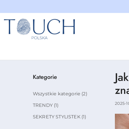
Przejdź do treści głównej
Przejdź do wyszukiwarki
Przejdź do moje konto
Przejdź do menu głównego
Przejdź do stopki
Ja
Kategorie
zn
Wszystkie kategorie
(2)
2025-1
TRENDY
(1)
SEKRETY STYLISTEK
(1)