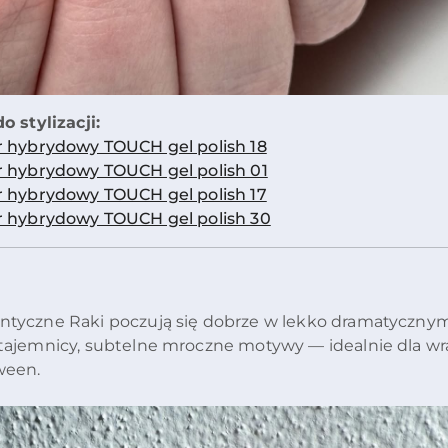
o stylizacji:
r hybrydowy TOUCH gel polish 18
r hybrydowy TOUCH gel polish 01
r hybrydowy TOUCH gel polish 17
r hybrydowy TOUCH gel polish 30
tyczne Raki poczują się dobrze w lekko dramatycznym,
tajemnicy, subtelne mroczne motywy — idealnie dla wra
ween.