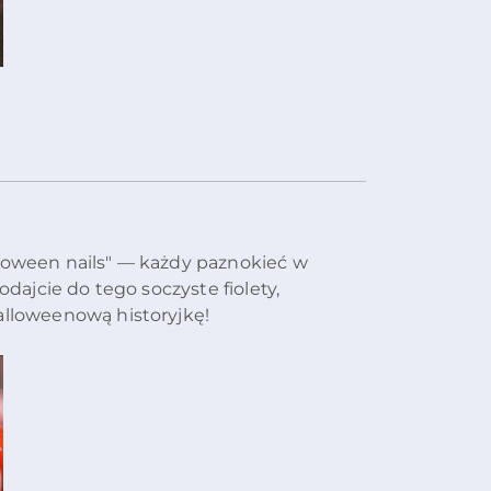
lloween nails" — każdy paznokieć w
odajcie do tego soczyste fiolety,
alloweenową historyjkę!