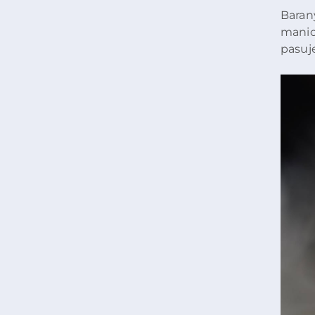
Baran
manic
pasuj