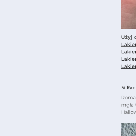
Użyj d
Lakie
Lakie
Lakie
Lakie
♋ Rak
Roman
mgła 
Hallo