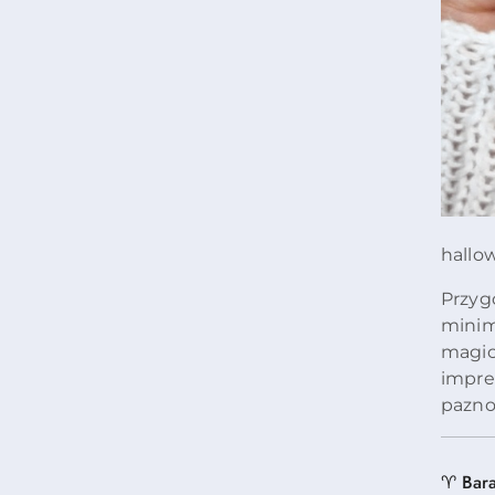
hallo
Przyg
minim
magic
impre
paznok
♈ Bar