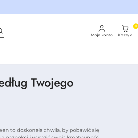
0
Moje konto
Koszyk
według Twojego
een to doskonała chwila, by pobawić się
cją paznokci i wyrazić swoją kreatywność.