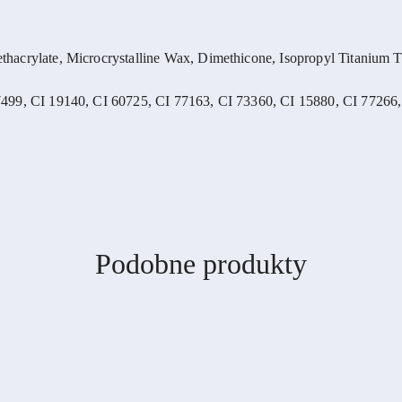
acrylate, Microcrystalline Wax, Dimethicone, Isopropyl Titanium Tri
499, CI 19140, CI 60725, CI 77163, CI 73360, CI 15880, CI 77266,
Produkty
Podobne produkty
o
statusie: