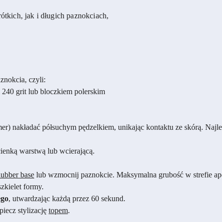
ótkich, jak i długich paznokciach,
znokcia, czyli:
 240 grit lub bloczkiem polerskim
er) nakładać półsuchym pędzelkiem, unikając kontaktu ze skórą. Najl
ienką warstwą lub wcierającą.
ubber base
lub wzmocnij paznokcie. Maksymalna grubość w strefie ap
zkielet formy.
ego
, utwardzając każdą przez 60 sekund.
iecz stylizację
topem
.