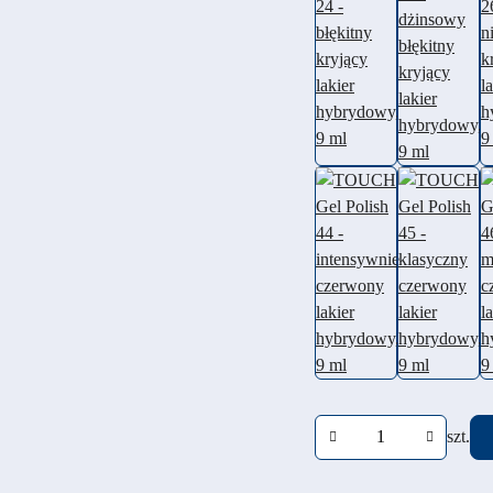
Ilość
szt.