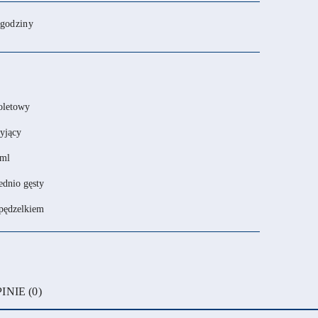
 godziny
oletowy
yjący
 ml
ednio gęsty
 pędzelkiem
INIE (0)