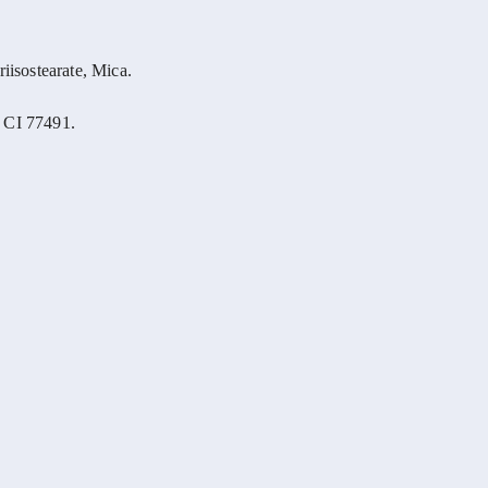
isostearate, Mica.
 CI 77491.