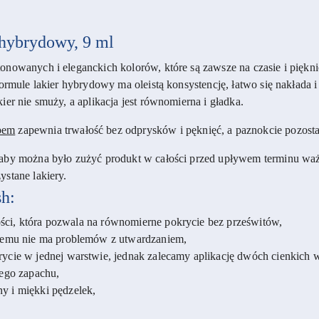
 hybrydowy, 9 ml
nowanych i eleganckich kolorów, które są zawsze na czasie i pięknie
formule lakier hybrydowy ma oleistą konsystencję, łatwo się nakłada
ier nie smuży, a aplikacja jest równomierna i gładka.
pem
zapewnia trwałość bez odprysków i pęknięć, a paznokcie pozosta
 aby można było zużyć produkt w całości przed upływem terminu waż
stane lakiery.
h:
tości, która pozwala na równomierne pokrycie bez prześwitów,
zemu nie ma problemów z utwardzaniem,
cie w jednej warstwie, jednak zalecamy aplikację dwóch cienkich 
cego zapachu,
 i miękki pędzelek,