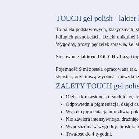
TOUCH gel polish - lakier
To paleta podstawowych, klasycznych, sto
i długich paznokciach. Dzięki unikalnej 
Wygodny, prosty pędzelek sprawia, że lak
Stosowanie
lakieru TOUCH
z
bazą
i
to
Pojemność 9 ml została opracowana tak,
stylistek, gdy muszą wyrzucać niewykorzy
ZALETY
TOUCH gel polis
Oleista konsystencja o średniej gęs
Odpowiednia pigmentacja, dzięki c
Wysoka pigmentacja umożliwia pokry
Nie zawiera intensywnego, drażnią
Wyposażony w wygodny, prostokątny
Trwałość do 4 tygodni,