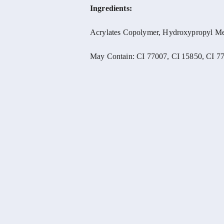
Ingredients:
Acrylates Copolymer, Hydroxypropyl Meth
May Contain: CI 77007, CI 15850, CI 77
Pomiń karuzelę produktów