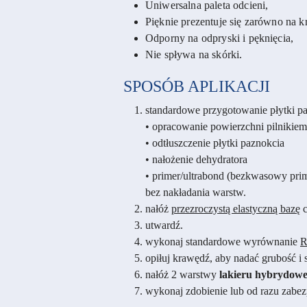
Uniwersalna paleta odcieni,
Pięknie prezentuje się zarówno na kr
Odporny na odpryski i pęknięcia,
Nie spływa na skórki.
SPOSÓB APLIKACJI
standardowe przygotowanie płytki pa
• opracowanie powierzchni pilnikiem
• odtłuszczenie płytki paznokcia
• nałożenie dehydratora
• primer/ultrabond (bezkwasowy prim
bez nakładania warstw.
nałóż
przezroczystą elastyczną bazę
c
utwardź.
wykonaj standardowe wyrównanie
R
opiłuj krawędź, aby nadać grubość i s
nałóż 2 warstwy
lakieru hybrydow
wykonaj zdobienie lub od razu zabezp