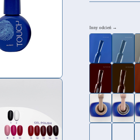
Wariant
Inny odcień →