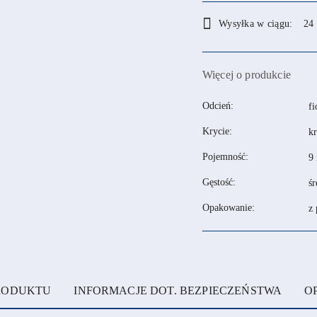
Dostępność
Wysyłka w ciągu:
24
i
dostawa
Więcej o produkcie
Odcień:
fi
Krycie:
kr
Pojemność:
9
Gęstość:
śr
Opakowanie:
z
PRODUKTU
INFORMACJE DOT. BEZPIECZEŃSTWA
OP