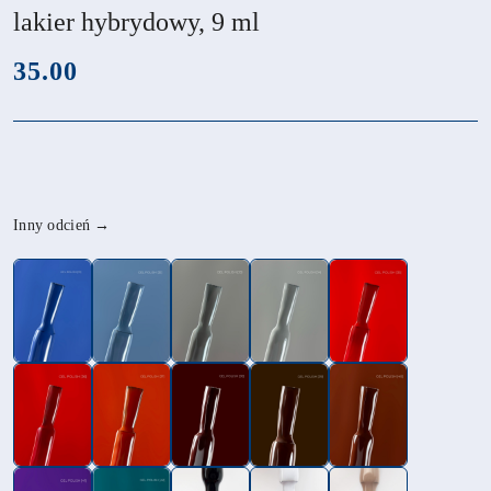
lakier hybrydowy, 9 ml
cena:
35.00
Wariant
Inny odcień →