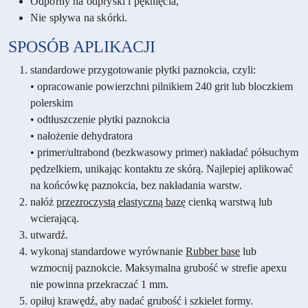
Odporny na odpryski i pęknięcia,
Nie spływa na skórki.
SPOSÓB APLIKACJI
standardowe przygotowanie płytki paznokcia, czyli:
• opracowanie powierzchni pilnikiem 240 grit lub bloczkiem
polerskim
• odtłuszczenie płytki paznokcia
• nałożenie dehydratora
• primer/ultrabond (bezkwasowy primer) nakładać półsuchym
pędzelkiem, unikając kontaktu ze skórą. Najlepiej aplikować
na końcówkę paznokcia, bez nakładania warstw.
nałóż
przezroczystą elastyczną bazę
cienką warstwą lub
wcierającą.
utwardź.
wykonaj standardowe wyrównanie
Rubber base
lub
wzmocnij paznokcie. Maksymalna grubość w strefie apexu
nie powinna przekraczać 1 mm.
opiłuj krawędź, aby nadać grubość i szkielet formy.