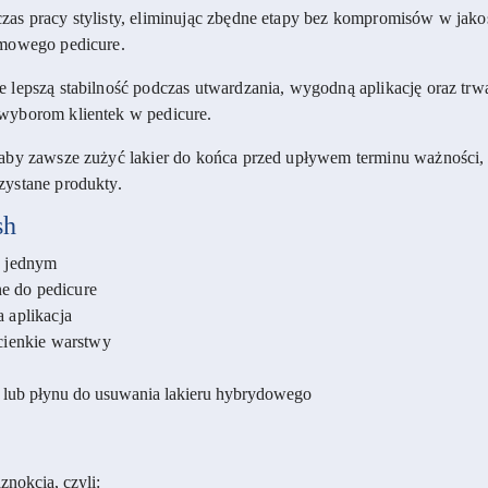
s pracy stylisty, eliminując zbędne etapy bez kompromisów w jakośc
omowego pedicure.
lepszą stabilność podczas utwardzania, wygodną aplikację oraz trwały
wyborom klientek w pedicure.
 aby zawsze zużyć lakier do końca przed upływem terminu ważności, 
zystane produkty.
sh
w jednym
ne do pedicure
 aplikacja
cienkie warstwy
 lub płynu do usuwania lakieru hybrydowego
znokcia, czyli: