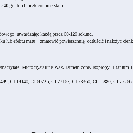
 240 grit lub bloczkiem polerskim
ydowego, utwardzając każdą przez 60-120 sekund.
ku lub efektu matu – zmatowić powierzchnię, odtłuścić i nałożyć cie
acrylate, Microcrystalline Wax, Dimethicone, Isopropyl Titanium Tri
499, CI 19140, CI 60725, CI 77163, CI 73360, CI 15880, CI 77266,