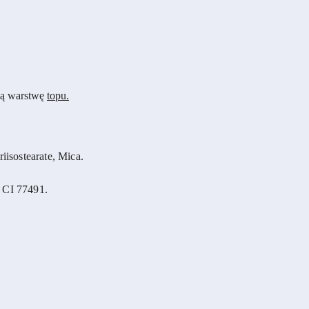
nką warstwę
topu.
isostearate, Mica.
 CI 77491.