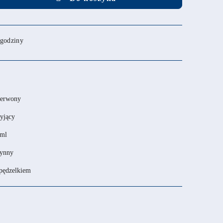
 godziny
zerwony
yjący
 ml
łynny
 pędzelkiem