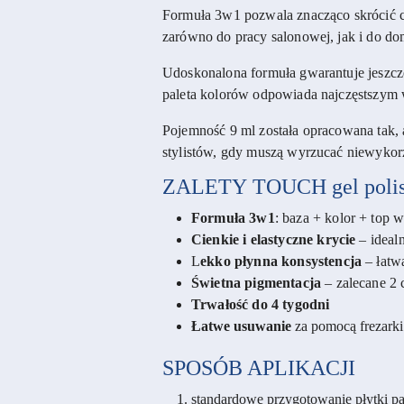
Formuła 3w1 pozwala znacząco skrócić cza
zarówno do pracy salonowej, jak i do d
Udoskonalona formuła gwarantuje jeszcze 
paleta kolorów odpowiada najczęstszym 
Pojemność 9 ml została opracowana tak,
stylistów, gdy muszą wyrzucać niewykor
ZALETY
TOUCH gel poli
Formuła 3w1
: baza + kolor + top 
Cienkie i elastyczne krycie
– ideal
L
ekko płynna konsystencja
– łatwa
Świetna pigmentacja
– zalecane 2 
Trwałość do 4 tygodni
Łatwe usuwanie
za pomocą frezarki
SPOSÓB APLIKACJI
standardowe przygotowanie płytki pa