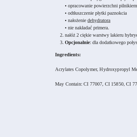
• opracowanie powierzchni pilnikiem
• odtłuszczenie płytki paznokcia
• nałożenie
dehydratora
• nie nakładać primera.
nałóż 2 ciękie warstwy lakieru hybr
Opcjonalnie
: dla dodatkowego połys
Ingredients:
Acrylates Copolymer, Hydroxypropyl Meth
May Contain: CI 77007, CI 15850, CI 77