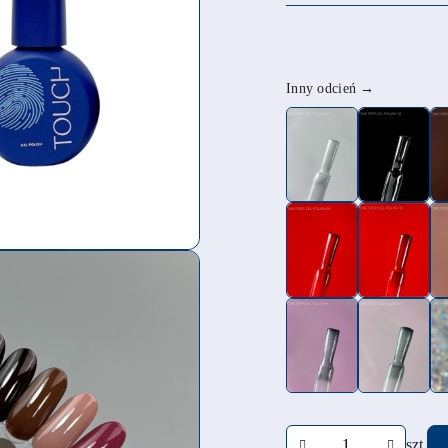
Wariant
Inny odcień →
Ilość
szt.