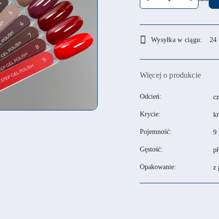
Dostępność
Wysyłka w ciągu:
24
i
dostawa
Więcej o produkcie
Odcień:
c
Krycie:
kr
Pojemność:
9
Gęstość:
p
Opakowanie:
z