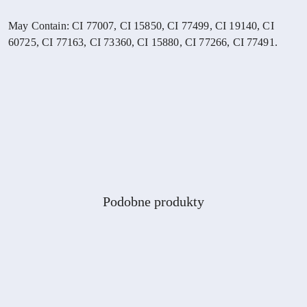
May Contain: CI 77007, CI 15850, CI 77499, CI 19140, CI
60725, CI 77163, CI 73360, CI 15880, CI 77266, CI 77491.
Produkty
Podobne produkty
Pomiń karuzelę produktów
o
statusie: