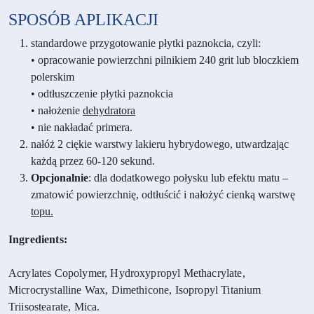
SPOSÓB APLIKACJI
standardowe przygotowanie płytki paznokcia, czyli:
• opracowanie powierzchni pilnikiem 240 grit lub bloczkiem
polerskim
• odtłuszczenie płytki paznokcia
• nałożenie
dehydratora
• nie nakładać primera.
nałóż 2 ciękie warstwy lakieru hybrydowego, utwardzając
każdą przez 60-120 sekund.
Opcjonalnie
: dla dodatkowego połysku lub efektu matu –
zmatowić powierzchnię, odtłuścić i nałożyć cienką warstwę
topu.
Ingredients:
Acrylates Copolymer, Hydroxypropyl Methacrylate,
Microcrystalline Wax, Dimethicone, Isopropyl Titanium
Triisostearate, Mica.