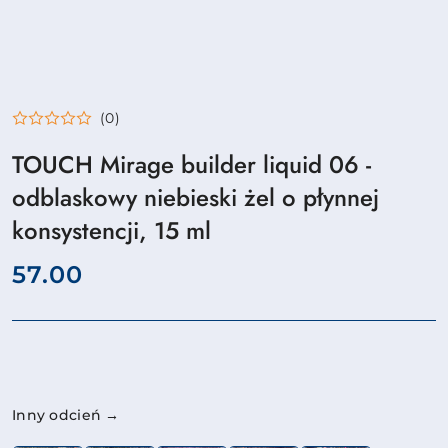
(0)
TOUCH Mirage builder liquid 06 -
odblaskowy niebieski żel o płynnej
konsystencji, 15 ml
cena:
57.00
Wariant
Inny odcień →