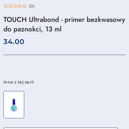
(0)
TOUCH Ultrabond - primer bezkwasowy
do paznokci, 13 ml
cena:
34.00
Wariant
Inne z tej serii