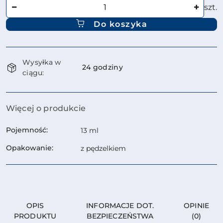
Ilość
szt.
Do koszyka
Dostępność
Wysyłka w
i
24 godziny
ciągu:
dostawa
Więcej o produkcie
Pojemność:
13 ml
Opakowanie:
z pędzelkiem
OPIS
INFORMACJE DOT.
OPINIE
PRODUKTU
BEZPIECZEŃSTWA
(0)