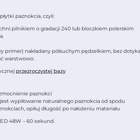
ytki paznokcia, czyli:
chni pilnikiem o gradacji 240 lub bloczkiem polerskim
a.
 primer) nakładany półsuchym pędzelkiem, bez dotykania
dać warstwowo.
tycznej
przezroczystej bazy
zmocnienie paznokci
jest wypiłowanie naturalnego paznokcia od spodu
aznokciach, opiłuj długość po nałożeniu materiału
ED 48W – 60 sekund.