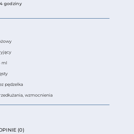
4 godziny
óżowy
ryjący
5 ml
ęsty
ez pędzelka
rzedłużania, wzmocnienia
OPINIE (0)