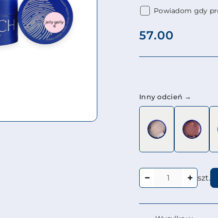
Powiadom gdy pro
cena:
57.00
Wariant
Inny odcień →
Ilość
szt.
Dostępność