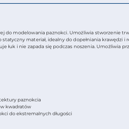
wej do modelowania paznokci. Umożliwia stworzenie trwał
 statyczny materiał, idealny do dopełniania krawędzi i 
muje łuk i nie zapada się podczas noszenia. Umożliwia p
tektury paznokcia
ów kwadratów
okci do ekstremalnych długości