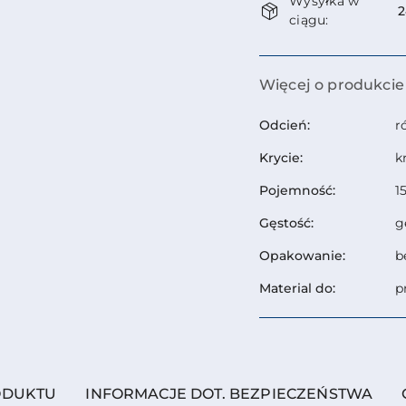
Wysyłka w
i
2
ciągu:
dostawa
Więcej o produkcie
Odcień:
r
Krycie:
k
Pojemność:
1
Gęstość:
g
Opakowanie:
b
Material do:
p
ODUKTU
INFORMACJE DOT. BEZPIECZEŃSTWA