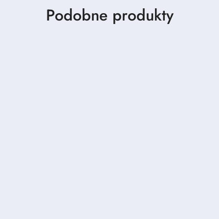
Produkty
Podobne produkty
o
statusie: