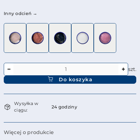
Wariant
Inny odcień →
Ilość
szt.
Do koszyka
Dostępność
Wysyłka w
i
24 godziny
ciągu:
dostawa
Więcej o produkcie