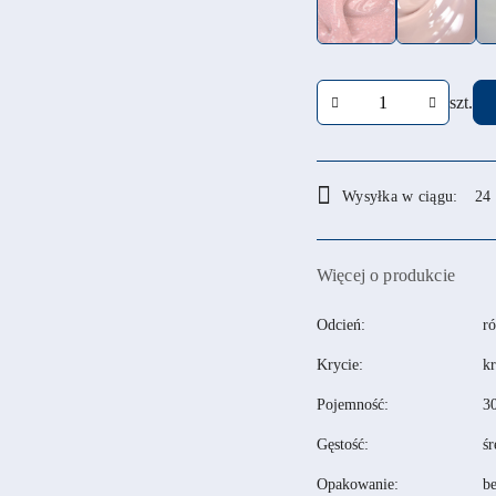
Ilość
szt.
Dostępność
Wysyłka w ciągu:
24
i
dostawa
Więcej o produkcie
Odcień:
ró
Krycie:
kr
Pojemność:
3
Gęstość:
śr
Opakowanie:
be