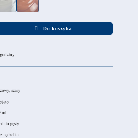
Do koszyka
 godziny
żowy, szary
yjący
0 ml
ednio gęsty
z pędzelka