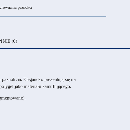
yrównania paznokci
INIE (0)
i paznokcia. Elegancko prezentują się na
polygel jako materiału kamuflującego.
igmentowane).