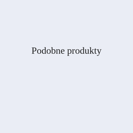
Produkty
Podobne produkty
o
statusie: