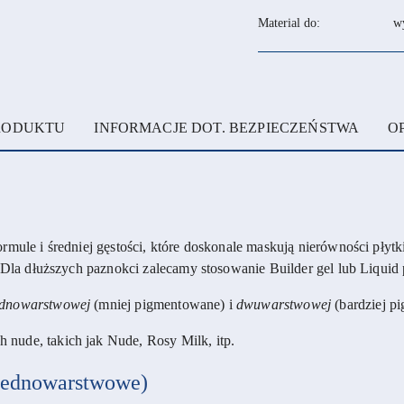
Material do:
w
PRODUKTU
INFORMACJE DOT. BEZPIECZEŃSTWA
OP
rmule i średniej gęstości, które doskonale maskują nierówności płytk
. Dla dłuższych paznokci zalecamy stosowanie Builder gel lub Liquid 
ednowarstwowej
(mniej pigmentowane) i
dwuwarstwowej
(bardziej p
h nude, takich jak Nude, Rosy Milk, itp.
dnowarstwowe)