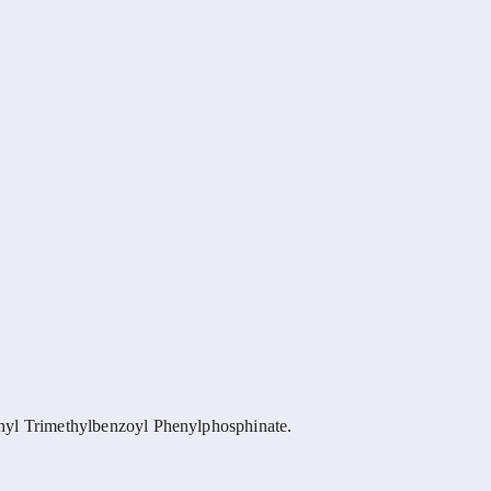
yl Trimethylbenzoyl Phenylphosphinate.