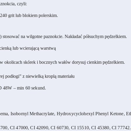
znokcia, czyli:
240 grit lub blokiem polerskim.
) stosować na wilgotne paznokcie. Nakładać półsuchym pędzelkiem.
 cienką lub wcierającą warstwą
a w okolicach skórek i bocznych wałów dorysuj cienkim pędzelkiem.
 podłogi” z niewielką kroplą materiału
8W – min 60 sekund.
ma, Isobornyl Methacrylate, Hydroxycyclohexyl Phenyl Ketone, Eth
700, CI 47000, CI 42090, CI 60730, CI 15510, CI 45380, CI 77742.