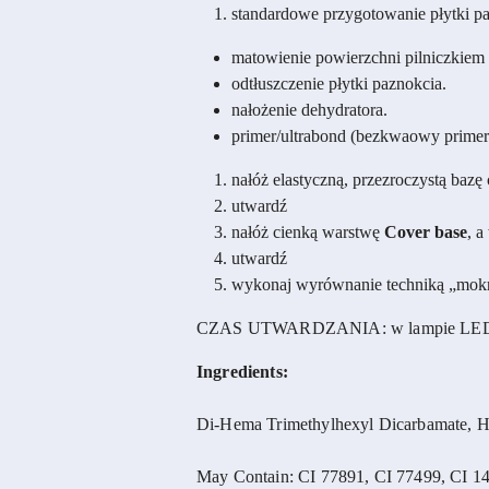
standardowe przygotowanie płytki pa
matowienie powierzchni pilniczkiem 
odtłuszczenie płytki paznokcia.
nałożenie dehydratora.
primer/ultrabond (bezkwaowy primer
nałóż elastyczną, przezroczystą bazę
utwardź
nałóż cienką warstwę
Cover base
, 
utwardź
wykonaj wyrównanie techniką „mokrej
CZAS UTWARDZANIA: w lampie LED 4
Ingredients:
Di-Hema Trimethylhexyl Dicarbamate, He
May Contain: CI 77891, CI 77499, CI 14