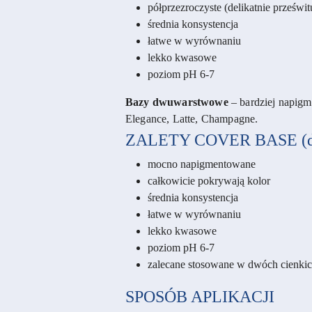
półprzezroczyste (delikatnie prześwi
średnia konsystencja
łatwe w wyrównaniu
lekko kwasowe
poziom pH 6-7
Bazy dwuwarstwowe
– bardziej napigme
Elegance, Latte, Champagne.
ZALETY COVER BASE (d
mocno napigmentowane
całkowicie pokrywają kolor
średnia konsystencja
łatwe w wyrównaniu
lekko kwasowe
poziom pH 6-7
zalecane stosowane w dwóch cienki
SPOSÓB APLIKACJI