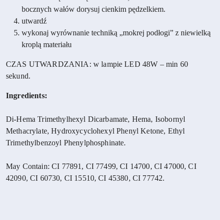
bocznych wałów dorysuj cienkim pędzelkiem.
utwardź
wykonaj wyrównanie techniką „mokrej podłogi” z niewielką
kroplą materiału
CZAS UTWARDZANIA: w lampie LED 48W – min 60
sekund.
Ingredients:
Di-Hema Trimethylhexyl Dicarbamate, Hema, Isobornyl
Methacrylate, Hydroxycyclohexyl Phenyl Ketone, Ethyl
Trimethylbenzoyl Phenylphosphinate.
May Contain: CI 77891, CI 77499, CI 14700, CI 47000, CI
42090, CI 60730, CI 15510, CI 45380, CI 77742.