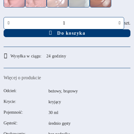
Ilość
szt.
Do koszyka
Dostępność
Wysyłka w ciągu:
24 godziny
i
dostawa
Więcej o produkcie
Odcień:
beżowy, brązowy
Krycie:
kryjący
Pojemność:
30 ml
Gęstość:
średnio gęsty
Opakowanie: