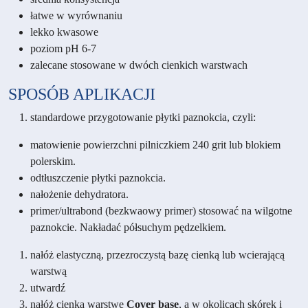
łatwe w wyrównaniu
lekko kwasowe
poziom pH 6-7
zalecane stosowane w dwóch cienkich warstwach
SPOSÓB APLIKACJI
standardowe przygotowanie płytki paznokcia, czyli:
matowienie powierzchni pilniczkiem 240 grit lub blokiem
polerskim.
odtłuszczenie płytki paznokcia.
nałożenie dehydratora.
primer/ultrabond (bezkwaowy primer) stosować na wilgotne
paznokcie. Nakładać półsuchym pędzelkiem.
nałóż elastyczną, przezroczystą bazę cienką lub wcierającą
warstwą
utwardź
nałóż cienką warstwę
Cover base
, a w okolicach skórek i