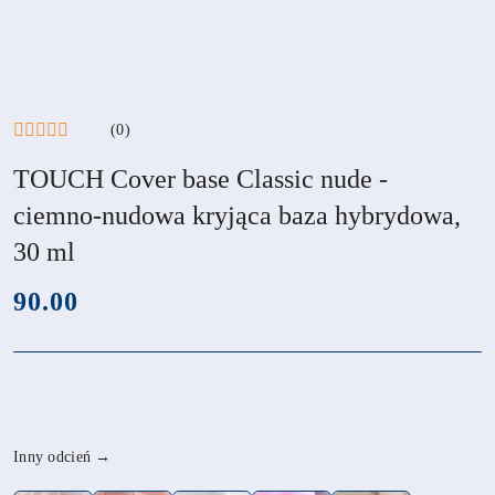
(0)
TOUCH Cover base Classic nude -
ciemno-nudowa kryjąca baza hybrydowa,
30 ml
cena:
90.00
Wariant
Inny odcień →