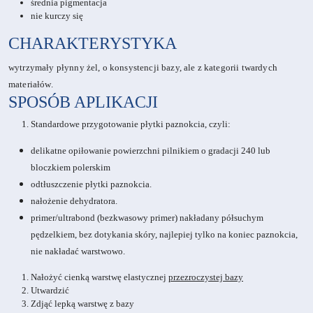
średnia pigmentacja
nie kurczy się
CHARAKTERYSTYKA
wytrzymały płynny żel, o konsystencji bazy, ale z kategorii twardych
materiałów.
SPOSÓB APLIKACJI
Standardowe przygotowanie płytki paznokcia, czyli:
delikatne opiłowanie powierzchni pilnikiem o gradacji 240 lub
bloczkiem polerskim
odtłuszczenie płytki paznokcia.
nałożenie dehydratora.
primer/ultrabond (bezkwasowy primer) nakładany półsuchym
pędzelkiem, bez dotykania skóry, najlepiej tylko na koniec paznokcia,
nie nakładać warstwowo.
Nałożyć cienką warstwę elastycznej
przezroczystej bazy
Utwardzić
Zdjąć lepką warstwę z bazy