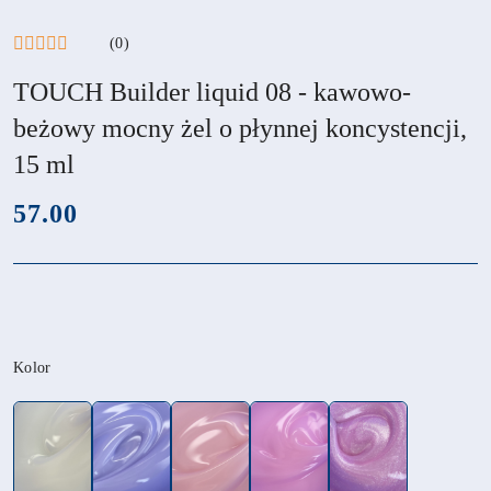
(0)
TOUCH Builder liquid 08 - kawowo-
beżowy mocny żel o płynnej koncystencji,
15 ml
cena:
57.00
Wariant
Kolor