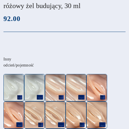
różowy żel budujący, 30 ml
cena:
92.00
Wariant
Inny
odcień/pojemność