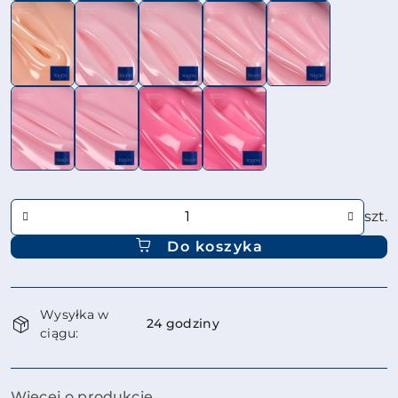
Ilość
szt.
Do koszyka
Dostępność
Wysyłka w
i
24 godziny
ciągu:
dostawa
Więcej o produkcie