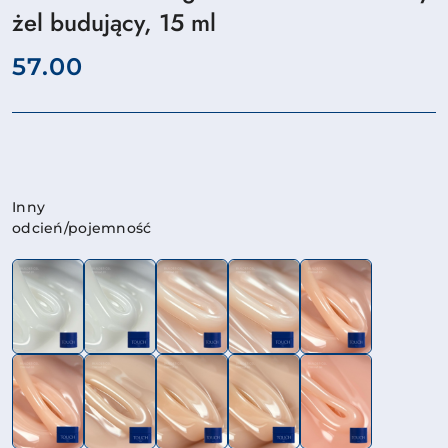
żel budujący, 15 ml
cena:
57.00
Wariant
Inny
odcień/pojemność