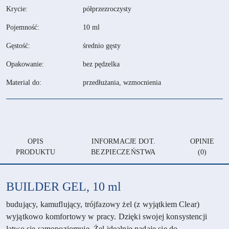
Krycie:
półprzezroczysty
Pojemność:
10 ml
Gęstość:
średnio gęsty
Opakowanie:
bez pędzelka
Material do:
przedłużania, wzmocnienia
OPIS
INFORMACJE DOT.
OPINIE
PRODUKTU
BEZPIECZEŃSTWA
(0)
BUILDER GEL, 10 ml
budujący, kamuflujący, trójfazowy żel (z wyjątkiem Clear)
wyjątkowo komfortowy w pracy. Dzięki swojej konsystencji
łatwo się samopoziomuje. Żel idealnie nadaje się do