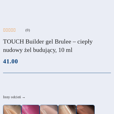
(0)
TOUCH Builder gel Brulee – ciepły
nudowy żel budujący, 10 ml
cena:
41.00
Wariant
Inny odcień →