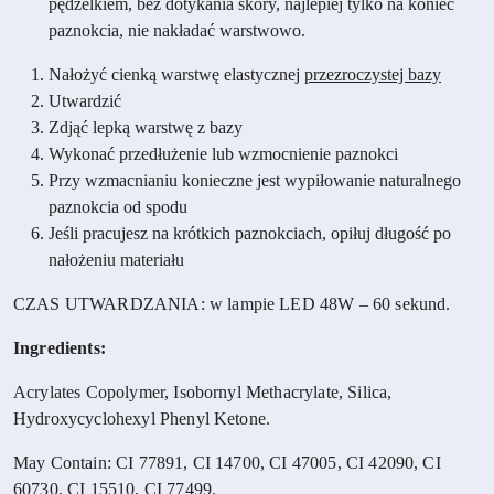
pędzelkiem, bez dotykania skóry, najlepiej tylko na koniec
paznokcia, nie nakładać warstwowo.
Nałożyć cienką warstwę elastycznej
przezroczystej bazy
Utwardzić
Zdjąć lepką warstwę z bazy
Wykonać przedłużenie lub wzmocnienie paznokci
Przy wzmacnianiu konieczne jest wypiłowanie naturalnego
paznokcia od spodu
Jeśli pracujesz na krótkich paznokciach, opiłuj długość po
nałożeniu materiału
CZAS UTWARDZANIA: w lampie LED 48W – 60 sekund.
Ingredients:
Acrylates Copolymer, Isobornyl Methacrylate, Silica,
Hydroxycyclohexyl Phenyl Ketone.
May Contain: CI 77891, CI 14700, CI 47005, CI 42090, CI
60730, CI 15510, CI 77499.