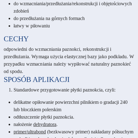
do wzmacniania/przedłużania/rekonstrukcji i objętościowych
zdobień
do przedłużania na górnych formach
łatwy w piłowaniu
CECHY
odpowiedni do wzmacniania paznokci, rekonstrukcji i
przedłużania. Wymaga użycia elastycznej bazy jako podkładu. W
przypadku wzmacniania należy wypiłować naturalny paznokieć
od spodu.
SPOSÓB APLIKACJI
Standardowe przygotowanie płytki paznokcia, czyli:
delikatne opiłowanie powierzchni pilnikiem o gradacji 240
lub bloczkiem polerskim
odtłuszczenie płytki paznokcia.
nałożenie
dehydratora
.
primer/ultrabond
(bezkwasowy primer) nakładany półsuchym