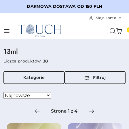
Przejdź do treści głównej
Przejdź do wyszukiwarki
Przejdź do moje konto
Przejdź do menu głównego
Przejdź do stopki
DARMOWA DOSTAWA OD 150 PLN
Moje konto
13ml
Liczba produktów:
38
Kategorie
Filtruj
Zastosowano
Sortuj
według
sortowanie:
Najnowsze.