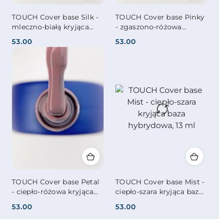
TOUCH Cover base Silk -
TOUCH Cover base Pinky
mleczno-białą kryjąca
- zgaszono-różowa
baza hybrydowa, 13 ml
kryjąca baza hybrydowa,
53.00
53.00
13 ml
Cena:
Cena:
TOUCH Cover base Petal
TOUCH Cover base Mist -
- ciepło-różowa kryjąca
ciepło-szara kryjąca baza
baza hybrydowa, 13 ml
hybrydowa, 13 ml
53.00
53.00
Cena:
Cena: