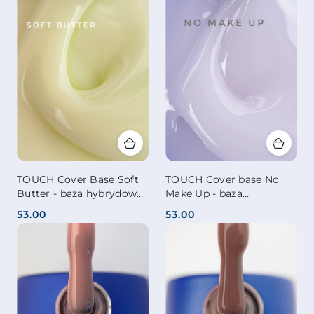
TOUCH Cover Base Soft
TOUCH Cover base No
Butter - baza hybrydowa
Make Up - baza
kamuflująca o
hybrydowa o
53.00
53.00
jasnożółtym odcieniu, 13
półprzezroczystym,
Cena:
Cena:
ml
mleczno-lawendowym
odcieniu, 13 ml