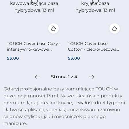
TOUCH Cover base Cozy -
TOUCH Cover base
intensywno-kawowa
Cotton - ciepło-bezowa
kryjąca baza hybrydowa,
kryjąca baza hybrydowa,
53.00
53.00
13 ml
13 ml
Cena:
Cena:
Odkryj profesjonalne bazy kamuflujące TOUCH w
dużej pojemności 13 ml. Nasze ukraińskie produkty
premium łączą idealne krycie, trwałość do 4 tygodni
i łatwość aplikacji, spełniając oczekiwania zarówno
salonów stylistki, jak i miłośniczek pięknego
manicure.