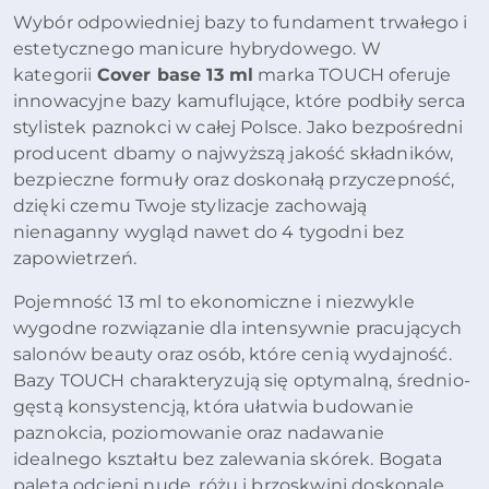
Wybór odpowiedniej bazy to fundament trwałego i
estetycznego manicure hybrydowego. W
kategorii
Cover base 13 ml
marka TOUCH oferuje
innowacyjne bazy kamuflujące, które podbiły serca
stylistek paznokci w całej Polsce. Jako bezpośredni
producent dbamy o najwyższą jakość składników,
bezpieczne formuły oraz doskonałą przyczepność,
dzięki czemu Twoje stylizacje zachowają
nienaganny wygląd nawet do 4 tygodni bez
zapowietrzeń.
Pojemność 13 ml to ekonomiczne i niezwykle
wygodne rozwiązanie dla intensywnie pracujących
salonów beauty oraz osób, które cenią wydajność.
Bazy TOUCH charakteryzują się optymalną, średnio-
gęstą konsystencją, która ułatwia budowanie
paznokcia, poziomowanie oraz nadawanie
idealnego kształtu bez zalewania skórek. Bogata
paleta odcieni nude, różu i brzoskwini doskonale