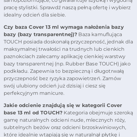
samopoziomujące, co gwarantuje szybką i wygodną
pracę stylistki. Sprawdź naszą pełną ofertę i wybierz
idealny odcień dla siebie.
Czy baza Cover 13 ml wymaga nałożenia bazy
bazy (bazy transparentnej)?
Baza kamuflująca
TOUCH posiada doskonałą przyczepność, jednak dla
maksymalnej trwałości na trudnych lub cienkich
paznokciach zalecamy aplikację cienkiej warstwy
bazy transparentnej (np. Rubber Base TOUCH) jako
podkładu. Zapewnia to bezpieczną i długotrwałą
przyczepność bez ryzyka zapowietrzeń. Zamów
swój ulubiony odcień już dzisiaj i ciesz się
perfekcyjnym manicure.
Jakie odcienie znajdują się w kategorii Cover
base 13 ml od TOUCH?
Kategoria obejmuje szeroką
gamę naturalnych odcieni nude, mlecznych róży,
subtelnych beżów oraz odcieni brzoskwiniowych,
które idealnie wtapiają się w naturalnął płytkę i