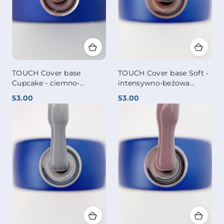
TOUCH Cover base
TOUCH Cover base Soft -
Cupcake - ciemno-
intensywno-beżowa
nudowa półprzezroczysta
kryjąca baza hybrydowa,
53.00
53.00
baza hybrydowa, 13 ml
13 ml
Cena:
Cena: