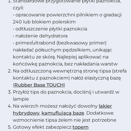
Standardowe przygotowanie płytki paznokcia,
czyli:
• opracowanie powierzchni pilnikiem o gradacji
240 lub blokiem polerskim
• odtłuszczenie płytki paznokcia
• nałożenie dehydratora
• primer/ultrabond (bezkwasowy primer)
nakładać półsuchym pędzelkiem, unikając
kontaktu ze skórą. Najlepiej aplikować na
końcówkę paznokcia, bez nakładania warstw
Na odtłuszczoną wewnętrzną stronę tipsa (strefa
kontaktu z paznokciem) nałóż elastyczną bazę
(
Rubber Base TOUCH
)
Przyłóż tips do paznokcia, dociśnij i utwardź w
lampie
Na wierzch możesz nałożyć dowolny
lakier
hybrydowy
,
kamuflującą bazę
. Dodatkowe
wzmocnienie tipsa żelem nie jest potrzebne
Gotowy efekt zabezpiecz
topem