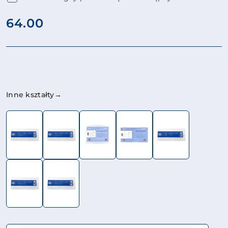
cena:
64.00
Wariant
Inne kształty→