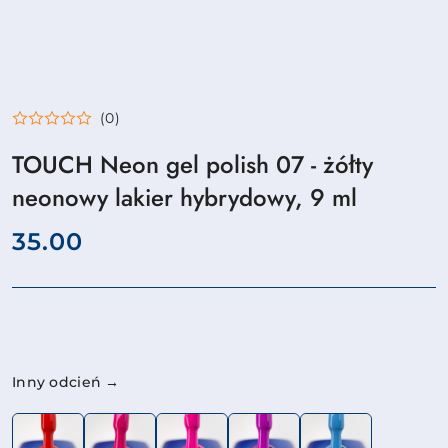
(0)
TOUCH Neon gel polish 07 - żółty
neonowy lakier hybrydowy, 9 ml
cena:
35.00
Wariant
Inny odcień →