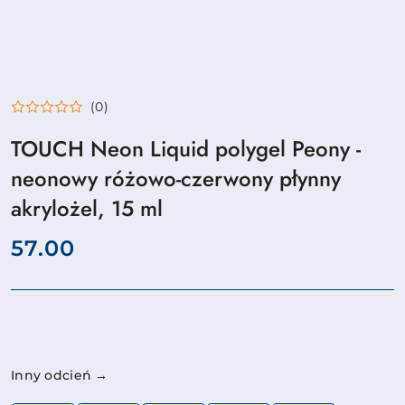
(0)
TOUCH Neon Liquid polygel Peony -
neonowy różowo-czerwony płynny
akrylożel, 15 ml
cena:
57.00
Wariant
Inny odcień →