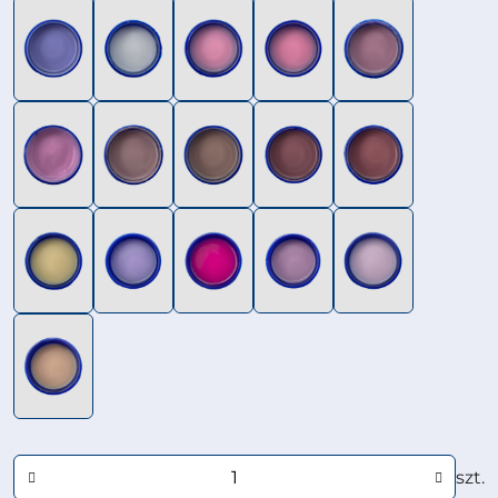
Ilość
szt.