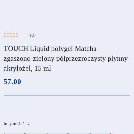
(0)
TOUCH Liquid polygel Matcha -
zgaszono-zielony półprzezroczysty płynny
akrylożel, 15 ml
cena:
57.00
Wariant
Inny odcień →