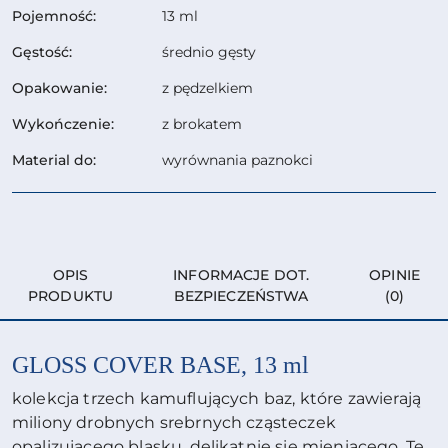
Pojemność:
13 ml
Gęstość:
średnio gęsty
Opakowanie:
z pędzelkiem
Wykończenie:
z brokatem
Material do:
wyrównania paznokci
OPIS
INFORMACJE DOT.
OPINIE
PRODUKTU
BEZPIECZEŃSTWA
(0)
GLOSS COVER BASE, 13 ml
kolekcja trzech kamuflujących baz, które zawierają
miliony drobnych srebrnych cząsteczek
opalizującego blasku, delikatnie się mieniącego. Te