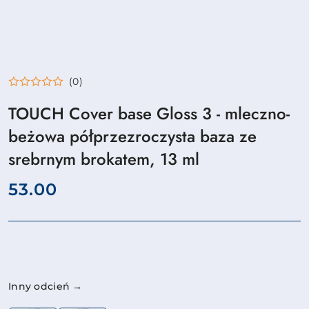
(0)
TOUCH Cover base Gloss 3 - mleczno-
beżowa półprzezroczysta baza ze
srebrnym brokatem, 13 ml
cena:
53.00
Wariant
Inny odcień →