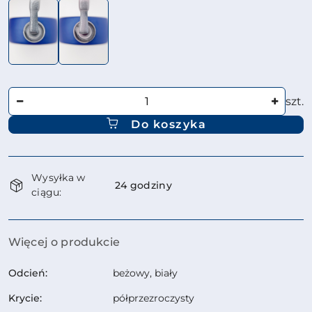
Ilość
szt.
Do koszyka
Dostępność
Wysyłka w
i
24 godziny
ciągu:
dostawa
Więcej o produkcie
Odcień:
beżowy, biały
Krycie:
półprzezroczysty