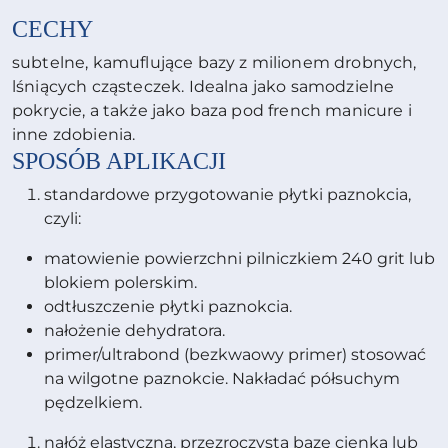
CECHY
subtelne, kamuflujące bazy z milionem drobnych,
lśniących cząsteczek. Idealna jako samodzielne
pokrycie, a także jako baza pod french manicure i
inne zdobienia.
SPOSÓB APLIKACJI
standardowe przygotowanie płytki paznokcia,
czyli:
matowienie powierzchni pilniczkiem 240 grit lub
blokiem polerskim.
odtłuszczenie płytki paznokcia.
nałożenie dehydratora.
primer/ultrabond (bezkwaowy primer) stosować
na wilgotne paznokcie. Nakładać półsuchym
pędzelkiem.
nałóż elastyczną, przezroczystą bazę cienką lub