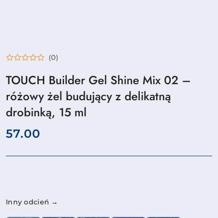
(0)
TOUCH Builder Gel Shine Mix 02 –
różowy żel budujący z delikatną
drobinką, 15 ml
cena:
57.00
Wariant
Inny odcień →