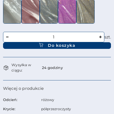
Ilość
szt.
Do koszyka
Dostępność
Wysyłka w
i
24 godziny
ciągu:
dostawa
Więcej o produkcie
Odcień:
różowy
Krycie:
półprzezroczysty