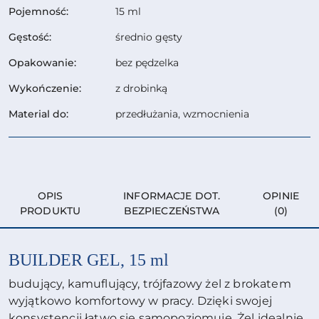
Pojemność:
15 ml
Gęstość:
średnio gęsty
Opakowanie:
bez pędzelka
Wykończenie:
z drobinką
Material do:
przedłużania, wzmocnienia
OPIS
INFORMACJE DOT.
OPINIE
PRODUKTU
BEZPIECZEŃSTWA
(0)
BUILDER GEL, 15 ml
budujący, kamuflujący, trójfazowy żel z brokatem
wyjątkowo komfortowy w pracy. Dzięki swojej
konsystencji łatwo się samopoziomuje. Żel idealnie